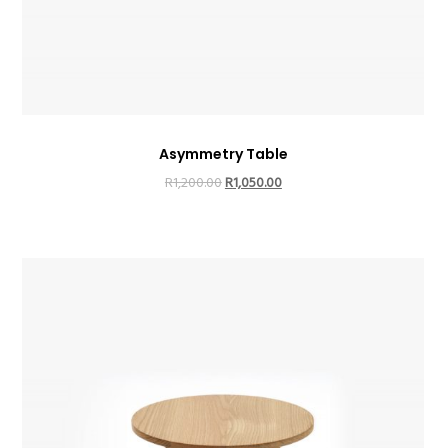
Asymmetry Table
R
1,200.00
R
1,050.00